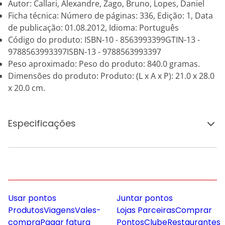
Autor: Callari, Alexandre, Zago, Bruno, Lopes, Daniel
Ficha técnica: Número de páginas: 336, Edição: 1, Data
de publicação: 01.08.2012, Idioma: Português
Código do produto: ISBN-10 - 8563993399GTIN-13 -
9788563993397ISBN-13 - 9788563993397
Peso aproximado: Peso do produto: 840.0 gramas.
Dimensões do produto: Produto: (L x A x P): 21.0 x 28.0
x 20.0 cm.
Especificações
Usar pontos
Juntar pontos
Produtos
Viagens
Vales-
Lojas Parceiras
Comprar
compra
Pagar fatura
Pontos
Clube
Restaurantes