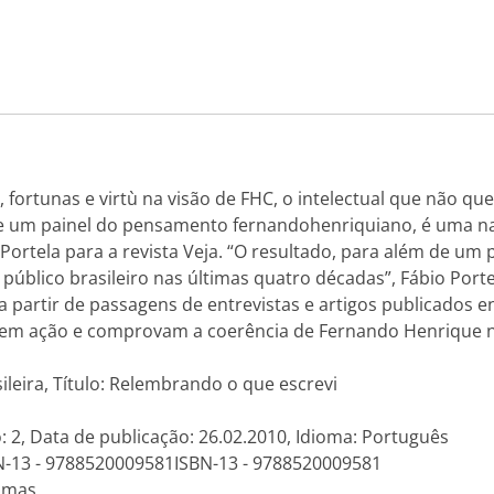
 fortunas e virtù na visão de FHC, o intelectual que não que
 de um painel do pensamento fernandohenriquiano, é uma na
o Portela para a revista Veja. “O resultado, para além de 
público brasileiro nas últimas quatro décadas”, Fábio Porte
artir de passagens de entrevistas e artigos publicados en
o em ação e comprovam a coerência de Fernando Henrique n
sileira, Título: Relembrando o que escrevi
: 2, Data de publicação: 26.02.2010, Idioma: Português
N-13 - 9788520009581ISBN-13 - 9788520009581
amas.