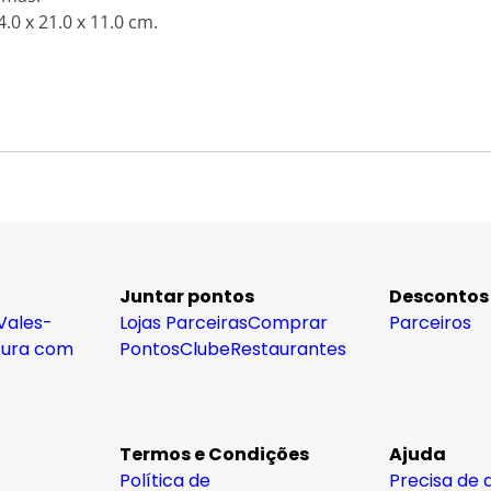
.0 x 21.0 x 11.0 cm.
Juntar pontos
Descontos
Vales-
Lojas Parceiras
Comprar
Parceiros
tura com
Pontos
Clube
Restaurantes
Termos e Condições
Ajuda
Política de
Precisa de 