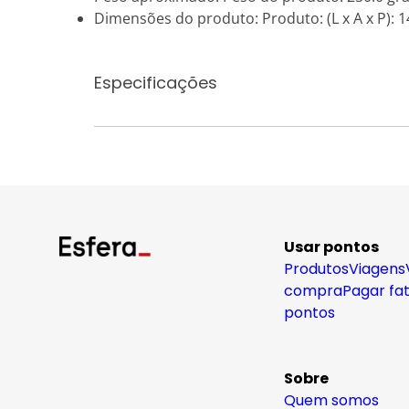
Dimensões do produto: Produto: (L x A x P): 14
Especificações
Usar pontos
Produtos
Viagens
compra
Pagar fa
pontos
Sobre
Quem somos