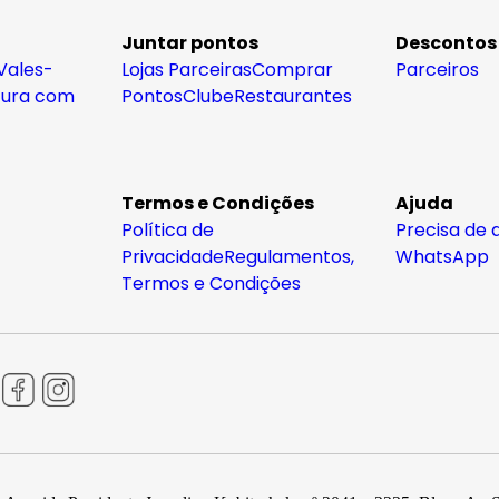
Juntar pontos
Descontos
Vales-
Lojas Parceiras
Comprar
Parceiros
tura com
Pontos
Clube
Restaurantes
Termos e Condições
Ajuda
Política de
Precisa de 
Privacidade
Regulamentos,
WhatsApp
Termos e Condições