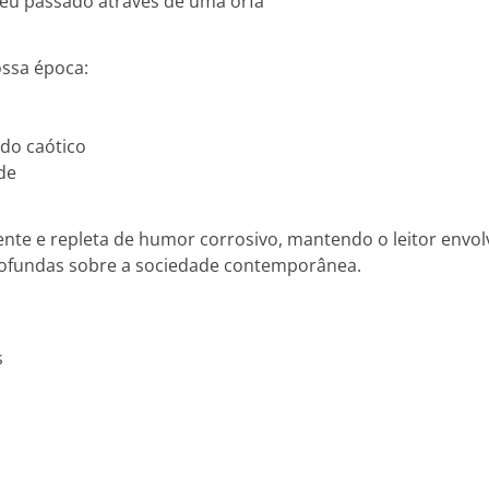
seu passado através de uma órfã
ossa época:
do caótico
de
nte e repleta de humor corrosivo, mantendo o leitor envol
rofundas sobre a sociedade contemporânea.
s
o