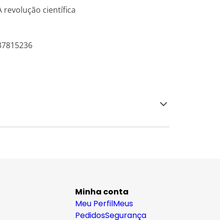
A revolução científica
537815236
Minha conta
Meu Perfil
Meus
Pedidos
Segurança