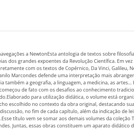
navegações a NewtonEsta antologia de textos sobre filosofia
as dos grandes expoentes da Revolução Científica. Em vez de
diretamente com os textos de Copérnico, Da Vinci, Galileu,
anilo Marcondes defende uma interpretação mais abrangente
a também a geografia, a linguagem, a medicina, as artes...
 começou de fato com os desafios ao conhecimento tradicio
.Elaborado para utilização didática, o volume está organ
cho escolhido no contexto da obra original, destacando su
 discussão, no fim de cada capítulo, além da indicação de 
o.Esse título vem se somar aos demais volumes da coleção Tex
ndes. Juntas, essas obras constituem um aparato didático 