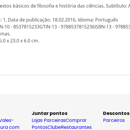
xtos básicos de filosofia e história das ciências, Subtítulo: 
: 1, Data de publicação: 18.02.2016, Idioma: Português
BN-10 - 8537815233GTIN-13 - 9788537815236ISBN-13 - 9788
amas.
.0 x 23.0 x 6.0 cm.
Juntar pontos
Descontos
Vales-
Lojas Parceiras
Comprar
Parceiros
tura com
Pontos
Clube
Restaurantes