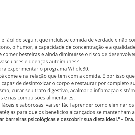
e fácil de seguir, que incluísse comida de verdade e não c
 sono, o humor, a capacidade de concentração e a qualidade
 comer besteiras e ainda diminuísse o risco de desenvolve
iovasculares e doenças autoimunes?
para experimentar o programa Whole30.
cê come e na relação que tem com a comida. É por isso qu
 capaz de desintoxicar o corpo e restaurar por completo s
smo, curar seu trato digestivo, acalmar a inflamação sistê
ais e nas compulsões alimentares.
fáceis e saborosas, vai ser fácil aprender como eliminar os
tratégias para que os benefícios alcançados se mantenham a
r barreiras psicológicas e descobrir sua dieta ideal." – Dr