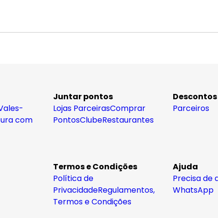
Juntar pontos
Descontos
Vales-
Lojas Parceiras
Comprar
Parceiros
tura com
Pontos
Clube
Restaurantes
Termos e Condições
Ajuda
Política de
Precisa de 
Privacidade
Regulamentos,
WhatsApp
Termos e Condições