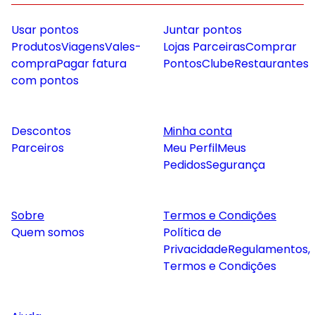
Usar pontos
Juntar pontos
Produtos
Viagens
Vales-
Lojas Parceiras
Comprar
compra
Pagar fatura
Pontos
Clube
Restaurantes
com pontos
Descontos
Minha conta
Parceiros
Meu Perfil
Meus
Pedidos
Segurança
Sobre
Termos e Condições
Quem somos
Política de
Privacidade
Regulamentos,
Termos e Condições