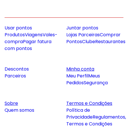
Usar pontos
Juntar pontos
Produtos
Viagens
Vales-
Lojas Parceiras
Comprar
compra
Pagar fatura
Pontos
Clube
Restaurantes
com pontos
Descontos
Minha conta
Parceiros
Meu Perfil
Meus
Pedidos
Segurança
Sobre
Termos e Condições
Quem somos
Política de
Privacidade
Regulamentos,
Termos e Condições