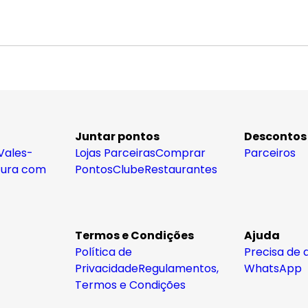
Juntar pontos
Descontos
Vales-
Lojas Parceiras
Comprar
Parceiros
tura com
Pontos
Clube
Restaurantes
Termos e Condições
Ajuda
Política de
Precisa de 
Privacidade
Regulamentos,
WhatsApp
Termos e Condições