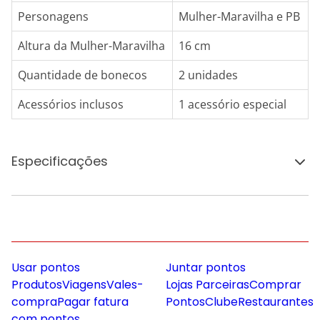
Personagens
Mulher-Maravilha e PB
Altura da Mulher-Maravilha
16 cm
Quantidade de bonecos
2 unidades
Acessórios inclusos
1 acessório especial
Especificações
Usar pontos
Juntar pontos
Produtos
Viagens
Vales-
Lojas Parceiras
Comprar
compra
Pagar fatura
Pontos
Clube
Restaurantes
com pontos