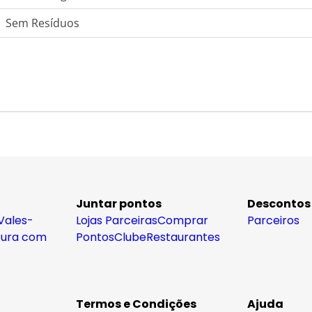
Sem Resíduos
Juntar pontos
Descontos
Vales-
Lojas Parceiras
Comprar
Parceiros
tura com
Pontos
Clube
Restaurantes
Termos e Condições
Ajuda