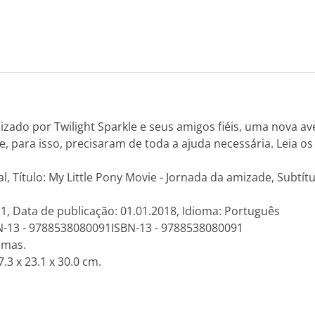
izado por Twilight Sparkle e seus amigos fiéis, uma nova av
, para isso, precisaram de toda a ajuda necessária. Leia os
l, Título: My Little Pony Movie - Jornada da amizade, Subtítu
 1, Data de publicação: 01.01.2018, Idioma: Português
N-13 - 9788538080091ISBN-13 - 9788538080091
amas.
.3 x 23.1 x 30.0 cm.