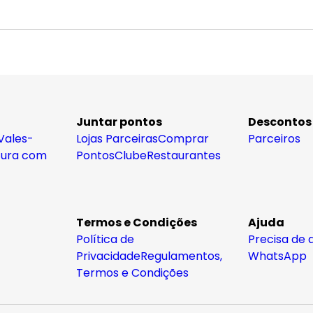
Juntar pontos
Descontos
Vales-
Lojas Parceiras
Comprar
Parceiros
tura com
Pontos
Clube
Restaurantes
Termos e Condições
Ajuda
Política de
Precisa de 
Privacidade
Regulamentos,
WhatsApp
Termos e Condições