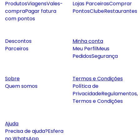
Produtos
Viagens
Vales-
Lojas Parceiras
Comprar
compra
Pagar fatura
Pontos
Clube
Restaurantes
com pontos
Descontos
Minha conta
Parceiros
Meu Perfil
Meus
Pedidos
Segurança
Sobre
Termos e Condições
Quem somos
Política de
Privacidade
Regulamentos,
Termos e Condições
Ajuda
Precisa de ajuda?
Esfera
no WhatsApp