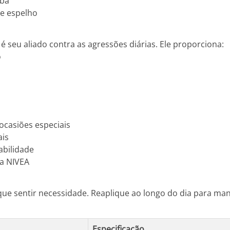
oba
de espelho
 é seu aliado contra as agressões diárias. Ele proporciona:
o
ocasiões especiais
ais
abilidade
a NIVEA
ue sentir necessidade. Reaplique ao longo do dia para man
Especificação