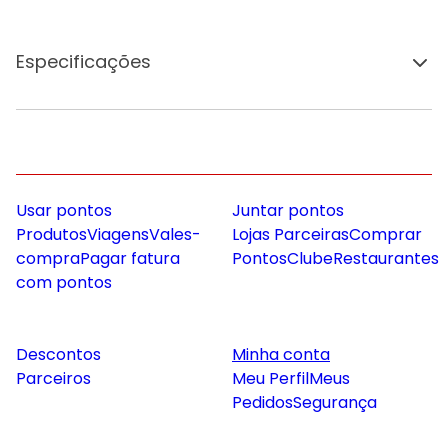
Especificações
Usar pontos
Juntar pontos
Produtos
Viagens
Vales-
Lojas Parceiras
Comprar
compra
Pagar fatura
Pontos
Clube
Restaurantes
com pontos
Descontos
Minha conta
Parceiros
Meu Perfil
Meus
Pedidos
Segurança