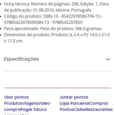
Ficha técnica: Número de páginas: 208, Edição: 1, Data
de publicação: 01.08.2016, Idioma: Português
Código do produto: ISBN-10 - 8542207858GTIN-13 -
9788542207859ISBN-13 - 9788542207859
Peso aproximado: Peso do produto: 346.0 gramas.
Dimensões do produto: Produto: (L x A x P): 14.0 x 21.0
x 11.0 cm.
Especificações
Usar pontos
Juntar pontos
Produtos
Viagens
Vales-
Lojas Parceiras
Comprar
compra
Pagar fatura
Pontos
Clube
Restaurantes