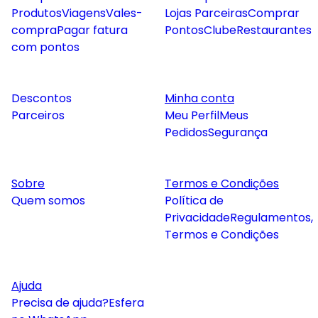
Produtos
Viagens
Vales-
Lojas Parceiras
Comprar
compra
Pagar fatura
Pontos
Clube
Restaurantes
com pontos
Descontos
Minha conta
Parceiros
Meu Perfil
Meus
Pedidos
Segurança
Sobre
Termos e Condições
Quem somos
Política de
Privacidade
Regulamentos,
Termos e Condições
Ajuda
Precisa de ajuda?
Esfera