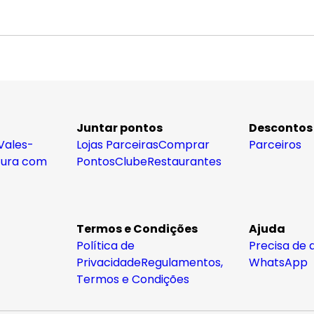
Juntar pontos
Descontos
Vales-
Lojas Parceiras
Comprar
Parceiros
tura com
Pontos
Clube
Restaurantes
Termos e Condições
Ajuda
Política de
Precisa de 
Privacidade
Regulamentos,
WhatsApp
Termos e Condições