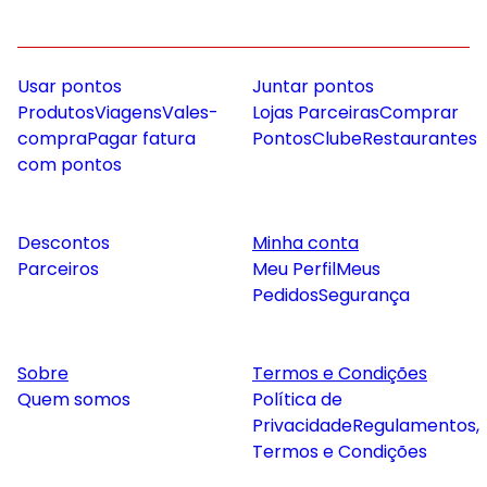
Usar pontos
Juntar pontos
Produtos
Viagens
Vales-
Lojas Parceiras
Comprar
compra
Pagar fatura
Pontos
Clube
Restaurantes
com pontos
Descontos
Minha conta
Parceiros
Meu Perfil
Meus
Pedidos
Segurança
Sobre
Termos e Condições
Quem somos
Política de
Privacidade
Regulamentos,
Termos e Condições