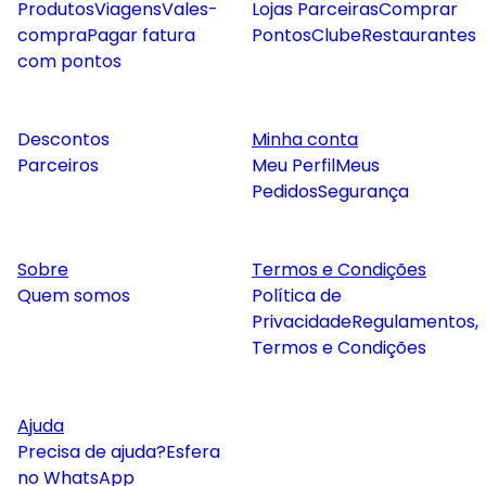
Produtos
Viagens
Vales-
Lojas Parceiras
Comprar
compra
Pagar fatura
Pontos
Clube
Restaurantes
com pontos
Descontos
Minha conta
Parceiros
Meu Perfil
Meus
Pedidos
Segurança
Sobre
Termos e Condições
Quem somos
Política de
Privacidade
Regulamentos,
Termos e Condições
Ajuda
Precisa de ajuda?
Esfera
no WhatsApp