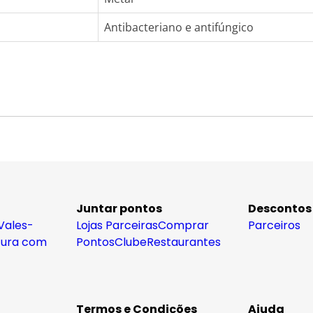
Antibacteriano e antifúngico
Juntar pontos
Descontos
Vales-
Lojas Parceiras
Comprar
Parceiros
tura com
Pontos
Clube
Restaurantes
Termos e Condições
Ajuda