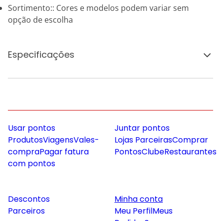
Sortimento:: Cores e modelos podem variar sem
opção de escolha
Especificações
Usar pontos
Juntar pontos
Produtos
Viagens
Vales-
Lojas Parceiras
Comprar
compra
Pagar fatura
Pontos
Clube
Restaurantes
com pontos
Descontos
Minha conta
Parceiros
Meu Perfil
Meus