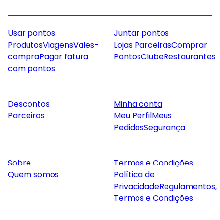
Usar pontos
Juntar pontos
Produtos
Viagens
Vales-
Lojas Parceiras
Comprar
compra
Pagar fatura
Pontos
Clube
Restaurantes
com pontos
Descontos
Minha conta
Parceiros
Meu Perfil
Meus
Pedidos
Segurança
Sobre
Termos e Condições
Quem somos
Política de
Privacidade
Regulamentos,
Termos e Condições