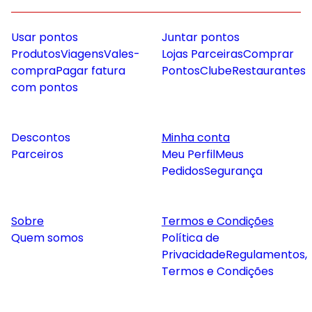
Usar pontos
Juntar pontos
Produtos
Viagens
Vales-
Lojas Parceiras
Comprar
compra
Pagar fatura
Pontos
Clube
Restaurantes
com pontos
Descontos
Minha conta
Parceiros
Meu Perfil
Meus
Pedidos
Segurança
Sobre
Termos e Condições
Quem somos
Política de
Privacidade
Regulamentos,
Termos e Condições