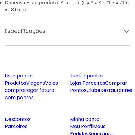
Dimensões do produto: Produto: (L x A x P): 21.7 x 21.6
x 18.0 cm.
Especificações
Usar pontos
Juntar pontos
Produtos
Viagens
Vales-
Lojas Parceiras
Comprar
compra
Pagar fatura
Pontos
Clube
Restaurantes
com pontos
Descontos
Minha conta
Parceiros
Meu Perfil
Meus
Pedidos
Segurança