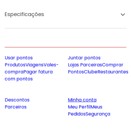
Especificações
Usar pontos
Juntar pontos
Produtos
Viagens
Vales-
Lojas Parceiras
Comprar
compra
Pagar fatura
Pontos
Clube
Restaurantes
com pontos
Descontos
Minha conta
Parceiros
Meu Perfil
Meus
Pedidos
Segurança