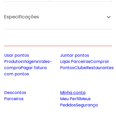
Especificações
Usar pontos
Juntar pontos
Produtos
Viagens
Vales-
Lojas Parceiras
Comprar
compra
Pagar fatura
Pontos
Clube
Restaurantes
com pontos
Descontos
Minha conta
Parceiros
Meu Perfil
Meus
Pedidos
Segurança