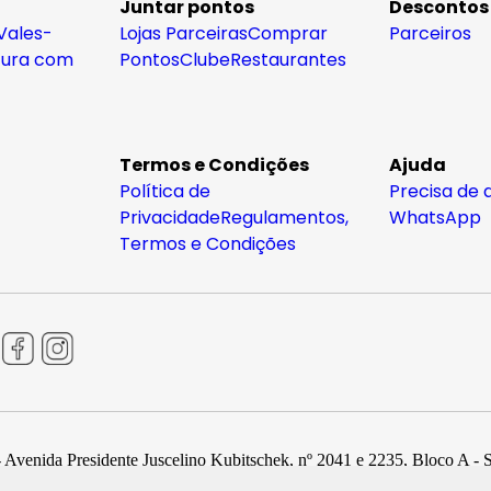
Juntar pontos
Descontos
Vales-
Lojas Parceiras
Comprar
Parceiros
tura com
Pontos
Clube
Restaurantes
Termos e Condições
Ajuda
Política de
Precisa de 
Privacidade
Regulamentos,
WhatsApp
Termos e Condições
 Avenida Presidente Juscelino Kubitschek, nº 2041 e 2235, Bloco A - 