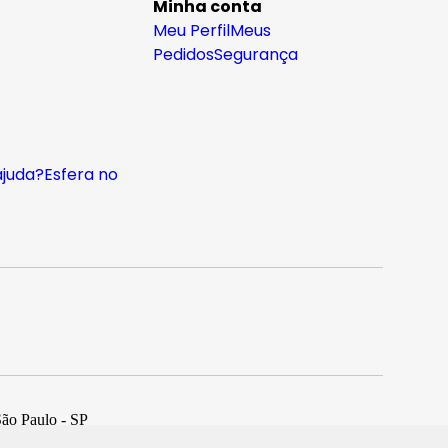
Minha conta
Meu Perfil
Meus
Pedidos
Segurança
ajuda?
Esfera no
São Paulo - SP