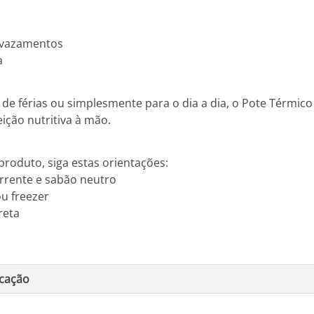
 vazamentos
a
de férias ou simplesmente para o dia a dia, o Pote Térmi
ição nutritiva à mão.
produto, siga estas orientações:
rrente e sabão neutro
ou freezer
reta
icação