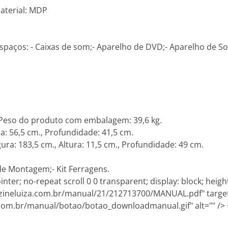
Material: MDP
paços: - Caixas de som;- Aparelho de DVD;- Aparelho de Som
 Peso do produto com embalagem: 39,6 kg.
a: 56,5 cm., Profundidade: 41,5 cm.
: 183,5 cm., Altura: 11,5 cm., Profundidade: 49 cm.
e Montagem;- Kit Ferragens.
er; no-repeat scroll 0 0 transparent; display: block; heigh
zineluiza.com.br/manual/21/212713700/MANUAL.pdf" target
com.br/manual/botao/botao_downloadmanual.gif" alt="" />