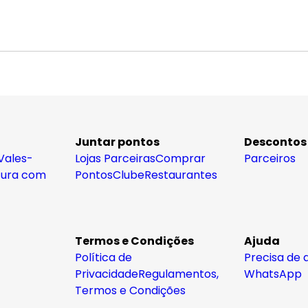
Juntar pontos
Descontos
Vales-
Lojas Parceiras
Comprar
Parceiros
tura com
Pontos
Clube
Restaurantes
Termos e Condições
Ajuda
Política de
Precisa de 
Privacidade
Regulamentos,
WhatsApp
Termos e Condições