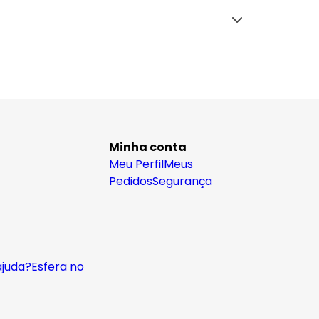
Minha conta
Meu Perfil
Meus
Pedidos
Segurança
ajuda?
Esfera no