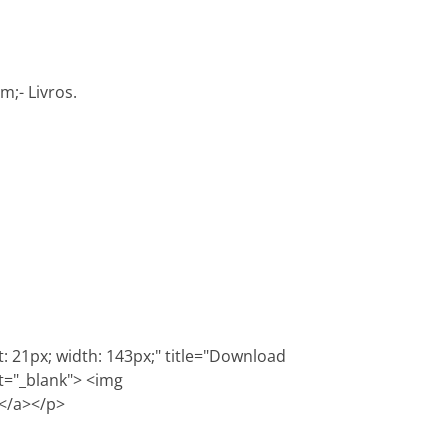
;- Livros.
t: 21px; width: 143px;" title="Download
="_blank"> <img
 </a></p>