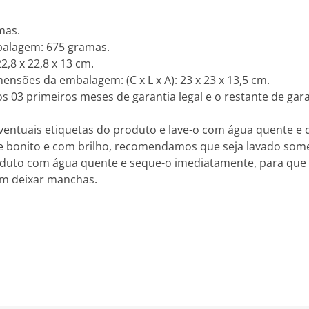
mas.
alagem: 675 gramas.
2,8 x 22,8 x 13 cm.
ões da embalagem: (C x L x A): 23 x 23 x 13,5 cm.
 os 03 primeiros meses de garantia legal e o restante de gar
ventuais etiquetas do produto e lave-o com água quente e 
e bonito e com brilho, recomendamos que seja lavado som
duto com água quente e seque-o imediatamente, para que s
em deixar manchas.