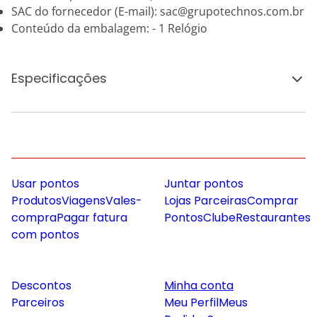
SAC do fornecedor (E-mail): sac@grupotechnos.com.br
Conteúdo da embalagem: - 1 Relógio
Especificações
Usar pontos
Juntar pontos
Produtos
Viagens
Vales-
Lojas Parceiras
Comprar
compra
Pagar fatura
Pontos
Clube
Restaurantes
com pontos
Descontos
Minha conta
Parceiros
Meu Perfil
Meus