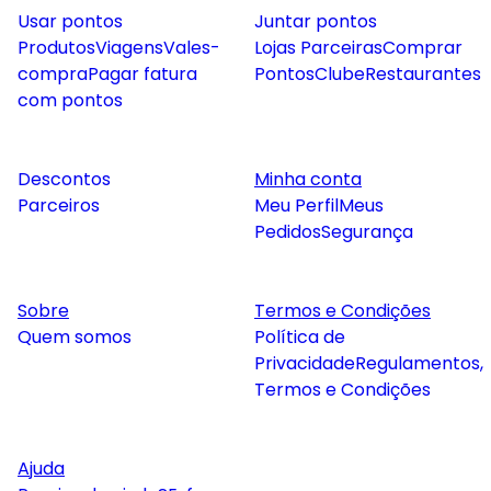
Usar pontos
Juntar pontos
Produtos
Viagens
Vales-
Lojas Parceiras
Comprar
compra
Pagar fatura
Pontos
Clube
Restaurantes
com pontos
Descontos
Minha conta
Parceiros
Meu Perfil
Meus
Pedidos
Segurança
Sobre
Termos e Condições
Quem somos
Política de
Privacidade
Regulamentos,
Termos e Condições
Ajuda