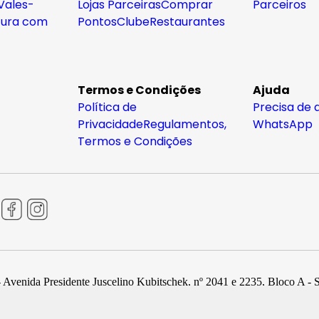
Vales-
Lojas Parceiras
Comprar
Parceiros
tura com
Pontos
Clube
Restaurantes
Termos e Condições
Ajuda
Política de
Precisa de 
Privacidade
Regulamentos,
WhatsApp
Termos e Condições
 Avenida Presidente Juscelino Kubitschek, nº 2041 e 2235, Bloco A - 