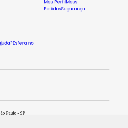
Meu Perfil
Meus
Pedidos
Segurança
ajuda?
Esfera no
São Paulo - SP