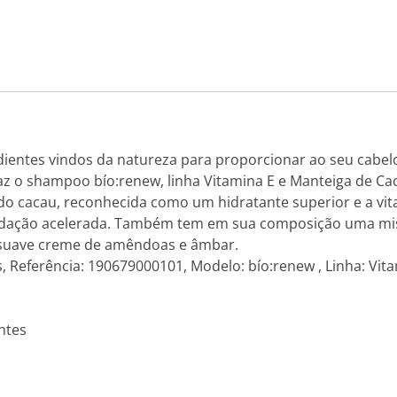
entes vindos da natureza para proporcionar ao seu cabelo
raz o shampoo bío:renew, linha Vitamina E e Manteiga de Cac
do cacau, reconhecida como um hidratante superior e a vit
idação acelerada. Também tem em sua composição uma mist
, suave creme de amêndoas e âmbar.
, Referência: 190679000101, Modelo: bío:renew , Linha: Vit
ntes