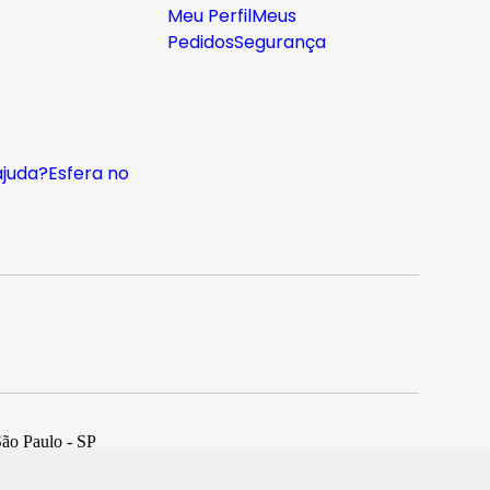
Meu Perfil
Meus
Pedidos
Segurança
ajuda?
Esfera no
São Paulo - SP