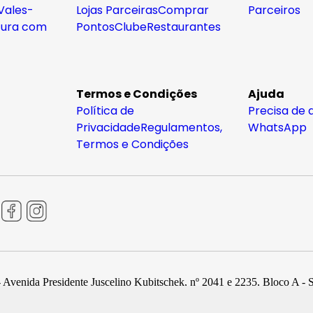
Vales-
Lojas Parceiras
Comprar
Parceiros
tura com
Pontos
Clube
Restaurantes
Termos e Condições
Ajuda
Política de
Precisa de 
Privacidade
Regulamentos,
WhatsApp
Termos e Condições
 Avenida Presidente Juscelino Kubitschek, nº 2041 e 2235, Bloco A - 