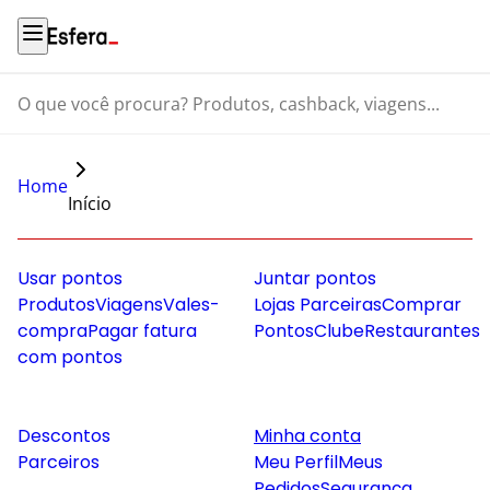
O que você procura? Produtos, cashback, viagens...
Home
Início
Usar pontos
Juntar pontos
Produtos
Viagens
Vales-
Lojas Parceiras
Comprar
compra
Pagar fatura
Pontos
Clube
Restaurantes
com pontos
Descontos
Minha conta
Parceiros
Meu Perfil
Meus
Pedidos
Segurança