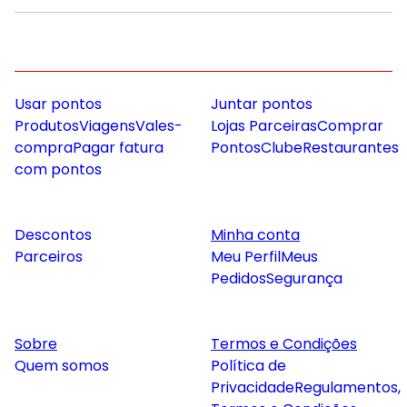
Usar pontos
Juntar pontos
Produtos
Viagens
Vales-
Lojas Parceiras
Comprar
compra
Pagar fatura
Pontos
Clube
Restaurantes
com pontos
Descontos
Minha conta
Parceiros
Meu Perfil
Meus
Pedidos
Segurança
Sobre
Termos e Condições
Quem somos
Política de
Privacidade
Regulamentos,