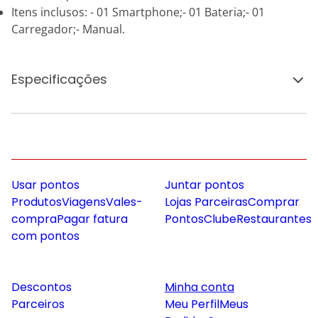
Itens inclusos: - 01 Smartphone;- 01 Bateria;- 01
Carregador;- Manual.
Especificações
Usar pontos
Juntar pontos
Produtos
Viagens
Vales-
Lojas Parceiras
Comprar
compra
Pagar fatura
Pontos
Clube
Restaurantes
com pontos
Descontos
Minha conta
Parceiros
Meu Perfil
Meus