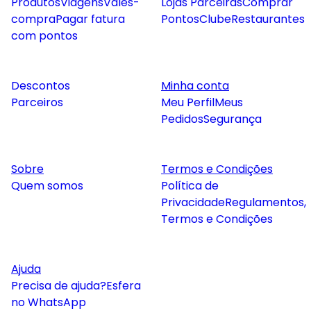
Produtos
Viagens
Vales-
Lojas Parceiras
Comprar
compra
Pagar fatura
Pontos
Clube
Restaurantes
com pontos
Descontos
Minha conta
Parceiros
Meu Perfil
Meus
Pedidos
Segurança
Sobre
Termos e Condições
Quem somos
Política de
Privacidade
Regulamentos,
Termos e Condições
Ajuda
Precisa de ajuda?
Esfera
no WhatsApp