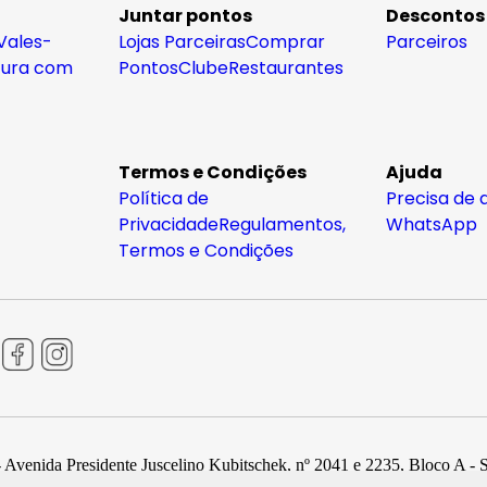
Juntar pontos
Descontos
Vales-
Lojas Parceiras
Comprar
Parceiros
tura com
Pontos
Clube
Restaurantes
Termos e Condições
Ajuda
Política de
Precisa de 
Privacidade
Regulamentos,
WhatsApp
Termos e Condições
 Avenida Presidente Juscelino Kubitschek, nº 2041 e 2235, Bloco A - 