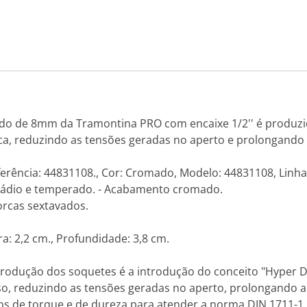
do de 8mm da Tramontina PRO com encaixe 1/2'' é produzi
 reduzindo as tensões geradas no aperto e prolongando a s
ferência: 44831108., Cor: Cromado, Modelo: 44831108, Linh
anádio e temperado. - Acabamento cromado.
porcas sextavados.
a: 2,2 cm., Profundidade: 3,8 cm.
odução dos soquetes é a introdução do conceito "Hyper Dri
, reduzindo as tensões geradas no aperto, prolongando a v
os de torque e de dureza para atender a norma DIN 1711-1.