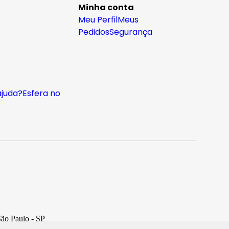
Minha conta
Meu Perfil
Meus
Pedidos
Segurança
ajuda?
Esfera no
São Paulo - SP