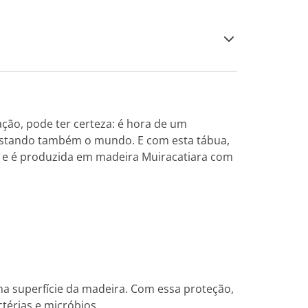
ão, pode ter certeza: é hora de um
uistando também o mundo. E com esta tábua,
alça e é produzida em madeira Muiracatiara com
na superfície da madeira. Com essa proteção,
ctérias e micróbios.