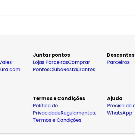
Juntar pontos
Descontos
Vales-
Lojas Parceiras
Comprar
Parceiros
tura com
Pontos
Clube
Restaurantes
Termos e Condições
Ajuda
Política de
Precisa de 
Privacidade
Regulamentos,
WhatsApp
Termos e Condições