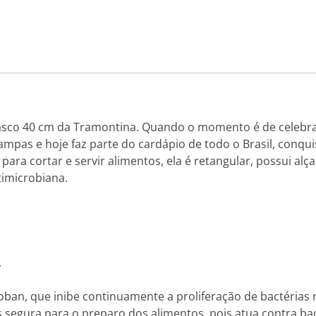
sco 40 cm da Tramontina. Quando o momento é de celebraç
mpas e hoje faz parte do cardápio de todo o Brasil, conq
l para cortar e servir alimentos, ela é retangular, possui 
imicrobiana.
.
ban, que inibe continuamente a proliferação de bactérias 
is segura para o preparo dos alimentos, pois atua contra ba