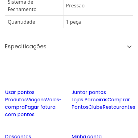
Sistema de
Pressão
Fechamento
Quantidade
1 peça
Especificações
Usar pontos
Juntar pontos
Produtos
Viagens
Vales-
Lojas Parceiras
Comprar
compra
Pagar fatura
Pontos
Clube
Restaurantes
com pontos
Descontos
Minha conta