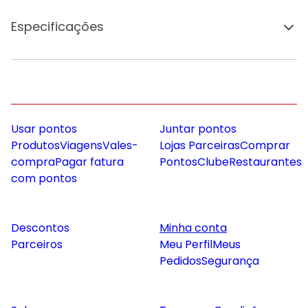
Especificações
Usar pontos
Juntar pontos
Produtos
Viagens
Vales-
Lojas Parceiras
Comprar
compra
Pagar fatura
Pontos
Clube
Restaurantes
com pontos
Descontos
Minha conta
Parceiros
Meu Perfil
Meus
Pedidos
Segurança