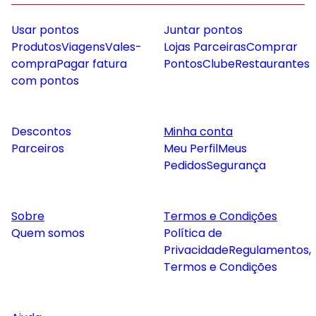
Usar pontos
Juntar pontos
Produtos
Viagens
Vales-
Lojas Parceiras
Comprar
compra
Pagar fatura
Pontos
Clube
Restaurantes
com pontos
Descontos
Minha conta
Parceiros
Meu Perfil
Meus
Pedidos
Segurança
Sobre
Termos e Condições
Quem somos
Política de
Privacidade
Regulamentos,
Termos e Condições