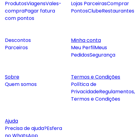
Produtos
Viagens
Vales-
Lojas Parceiras
Comprar
compra
Pagar fatura
Pontos
Clube
Restaurantes
com pontos
Descontos
Minha conta
Parceiros
Meu Perfil
Meus
Pedidos
Segurança
Sobre
Termos e Condições
Quem somos
Política de
Privacidade
Regulamentos,
Termos e Condições
Ajuda
Precisa de ajuda?
Esfera
no WhatsApp