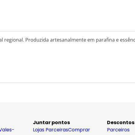
al regional. Produzida artesanalmente em parafina e essênci
Juntar pontos
Descontos
Vales-
Lojas Parceiras
Comprar
Parceiros