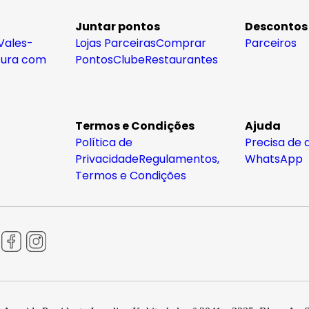
Juntar pontos
Descontos
Vales-
Lojas Parceiras
Comprar
Parceiros
tura com
Pontos
Clube
Restaurantes
Termos e Condições
Ajuda
Política de
Precisa de 
Privacidade
Regulamentos,
WhatsApp
Termos e Condições