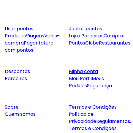
Usar pontos
Juntar pontos
Produtos
Viagens
Vales-
Lojas Parceiras
Comprar
compra
Pagar fatura
Pontos
Clube
Restaurantes
com pontos
Descontos
Minha conta
Parceiros
Meu Perfil
Meus
Pedidos
Segurança
Sobre
Termos e Condições
Quem somos
Política de
Privacidade
Regulamentos,
Termos e Condições