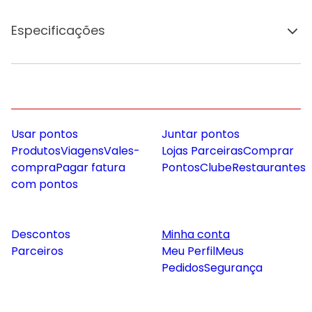
Especificações
Usar pontos
Juntar pontos
Produtos
Viagens
Vales-
Lojas Parceiras
Comprar
compra
Pagar fatura
Pontos
Clube
Restaurantes
com pontos
Descontos
Minha conta
Parceiros
Meu Perfil
Meus
Pedidos
Segurança