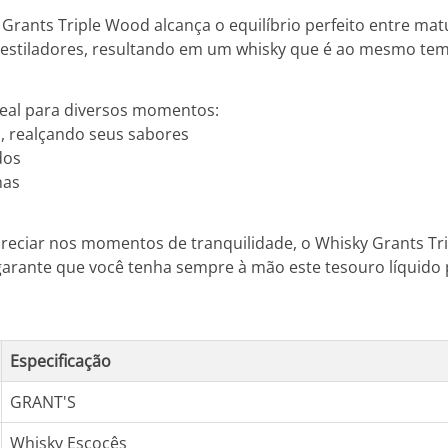
rants Triple Wood alcança o equilíbrio perfeito entre mat
 destiladores, resultando em um whisky que é ao mesmo te
deal para diversos momentos:
, realçando seus sabores
dos
has
preciar nos momentos de tranquilidade, o Whisky Grants Tr
 garante que você tenha sempre à mão este tesouro líquid
Especificação
GRANT'S
Whisky Escocês