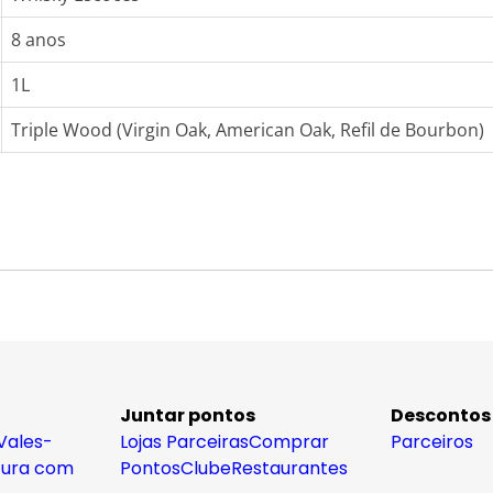
8 anos
1L
Triple Wood (Virgin Oak, American Oak, Refil de Bourbon)
Juntar pontos
Descontos
Vales-
Lojas Parceiras
Comprar
Parceiros
tura com
Pontos
Clube
Restaurantes